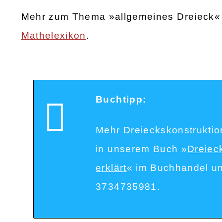
Mehr zum Thema »allgemeines Dreieck« 
Mathelexikon
.
Buchtipp:
Mehr Dreieckskonstruktio
in unserem Buch »
Dreiec
erklärt
« im Buchhandel un
3734735981.