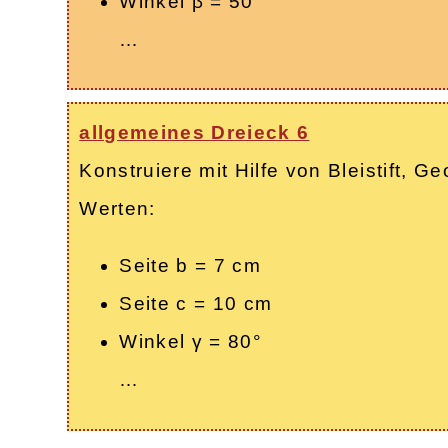
Winkel β = 50°
…
allgemeines Dreieck 6
Konstruiere mit Hilfe von Bleistift,
Werten:
Seite b = 7 cm
Seite c = 10 cm
Winkel γ = 80°
…