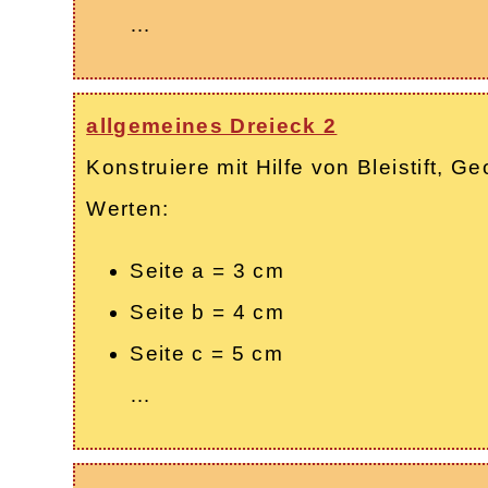
…
allgemeines Dreieck 2
Konstruiere mit Hilfe von Bleistift,
Werten:
Seite a = 3 cm
Seite b = 4 cm
Seite c = 5 cm
…