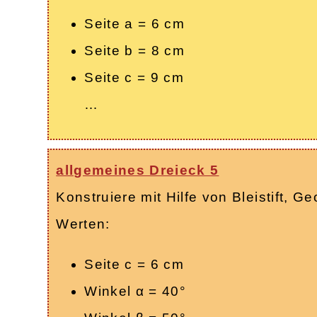
Seite a = 6 cm
Seite b = 8 cm
Seite c = 9 cm
…
allgemeines Dreieck 5
Konstruiere mit Hilfe von Bleistift,
Werten:
Seite c = 6 cm
Winkel α = 40°