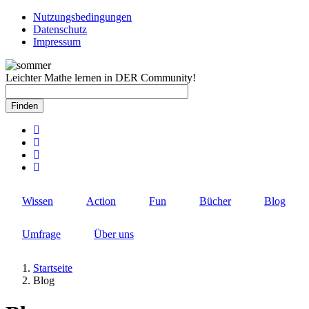
Direkt
Nutzungsbedingungen
zum
Datenschutz
Rechtlicher
Inhalt
Impressum
Schnellzugriff
Leichter Mathe lernen in DER Community!
Wissen
Action
Fun
Bücher
Blog
Umfrage
Über uns
Startseite
Blog
Pfadnavigation