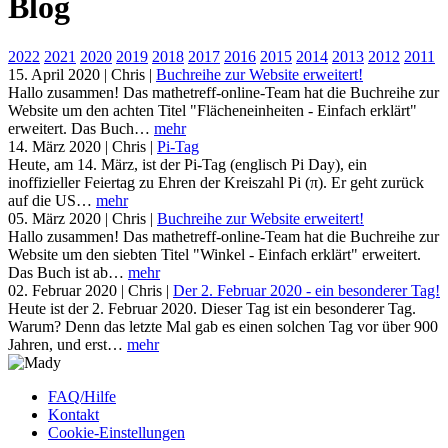
Blog
2022
2021
2020
2019
2018
2017
2016
2015
2014
2013
2012
2011
15. April 2020
|
Chris
|
Buchreihe zur Website erweitert!
Hallo zusammen! Das mathetreff-online-Team hat die Buchreihe zur
Website um den achten Titel "Flächeneinheiten - Einfach erklärt"
erweitert. Das Buch…
mehr
14. März 2020
|
Chris
|
Pi-Tag
Heute, am 14. März, ist der Pi-Tag (englisch Pi Day), ein
inoffizieller Feiertag zu Ehren der Kreiszahl Pi (π). Er geht zurück
auf die US…
mehr
05. März 2020
|
Chris
|
Buchreihe zur Website erweitert!
Hallo zusammen! Das mathetreff-online-Team hat die Buchreihe zur
Website um den siebten Titel "Winkel - Einfach erklärt" erweitert.
Das Buch ist ab…
mehr
02. Februar 2020
|
Chris
|
Der 2. Februar 2020 - ein besonderer Tag!
Heute ist der 2. Februar 2020. Dieser Tag ist ein besonderer Tag.
Warum? Denn das letzte Mal gab es einen solchen Tag vor über 900
Jahren, und erst…
mehr
FAQ/Hilfe
Kontakt
Fußbereich
Cookie-Einstellungen