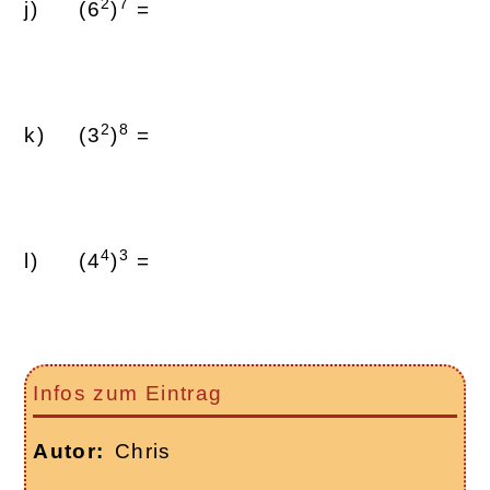
2
7
(6
)
=
2
8
(3
)
=
4
3
(4
)
=
Infos zum Eintrag
Autor
Chris