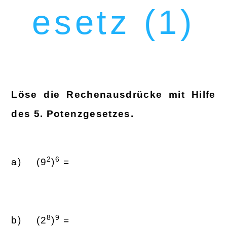
esetz (1)
Löse die Rechenausdrücke mit Hilfe
des 5. Potenzgesetzes.
2
6
(9
)
=
8
9
(2
)
=