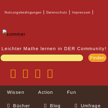
Direkt
Nutzungsbedingungen
Datenschutz
Impressum
zum
Rechtlicher
Inhalt
Schnellzugriff
Leichter Mathe lernen in DER Community!
Wissen
Action
Fun
Bücher
Blog
Umfrage