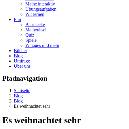
Mathe interaktiv
Übungsaufgaben
Wir lernen
Fun
Bastelecke
Matherätsel
Quiz
Spiele
Witziges und mehr
Bücher
Blog
Umfrage
Über uns
Pfadnavigation
Startseite
Blog
Blog
Es weihnachtet sehr
Es weihnachtet sehr