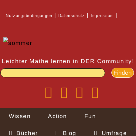
Direkt
Nutzungsbedingungen
Datenschutz
Impressum
zum
Rechtlicher
Inhalt
Schnellzugriff
Leichter Mathe lernen in DER Community!
Wissen
Action
Fun
Bücher
Blog
Umfrage