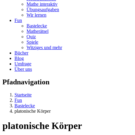
Mathe interaktiv
Übungsaufgaben
Wir lernen
Fun
Bastelecke
Matherätsel
Quiz
Spiele
Witziges und mehr
Bücher
Blog
Umfrage
Über uns
Pfadnavigation
Startseite
Fun
Bastelecke
platonische Körper
platonische Körper