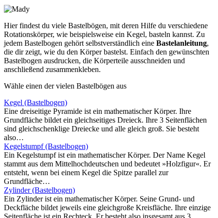
Hier findest du viele Bastelbögen, mit deren Hilfe du verschiedene
Rotationskörper, wie beispielsweise ein Kegel, basteln kannst. Zu
jedem Bastelbogen gehört selbstverständlich eine
Bastelanleitung
,
die dir zeigt, wie du den Körper bastelst. Einfach den gewünschten
Bastelbogen ausdrucken, die Körperteile ausschneiden und
anschließend zusammenkleben.
Wähle einen der vielen Bastelbögen aus
Kegel (Bastelbogen)
Eine dreiseitige Pyramide ist ein mathematischer Körper. Ihre
Grundfläche bildet ein gleichseitiges Dreieck. Ihre 3 Seitenflächen
sind gleichschenklige Dreiecke und alle gleich groß. Sie besteht
also…
Kegelstumpf (Bastelbogen)
Ein Kegelstumpf ist ein mathematischer Körper. Der Name Kegel
stammt aus dem Mittelhochdeutschen und bedeutet »Holzfigur«. Er
entsteht, wenn bei einem Kegel die Spitze parallel zur
Grundfläche…
Zylinder (Bastelbogen)
Ein Zylinder ist ein mathematischer Körper. Seine Grund- und
Deckfläche bildet jeweils eine gleichgroße Kreisfläche. Ihre einzige
Seitenfläche ist ein Rechteck. Er besteht also insgesamt aus 3…