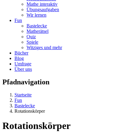
Mathe interaktiv
Übungsaufgaben
Wir lernen
Fun
Bastelecke
Matherätsel
Quiz
Spiele
Witziges und mehr
Bücher
Blog
Umfrage
Über uns
Pfadnavigation
Startseite
Fun
Bastelecke
Rotationskörper
Rotationskörper