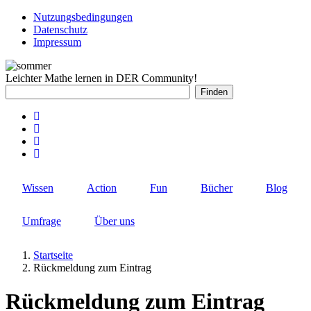
Direkt
Nutzungsbedingungen
zum
Datenschutz
Rechtlicher
Inhalt
Impressum
Schnellzugriff
Leichter Mathe lernen in DER Community!
Wissen
Action
Fun
Bücher
Blog
Umfrage
Über uns
Startseite
Rückmeldung zum Eintrag
Pfadnavigation
Rückmeldung zum Eintrag