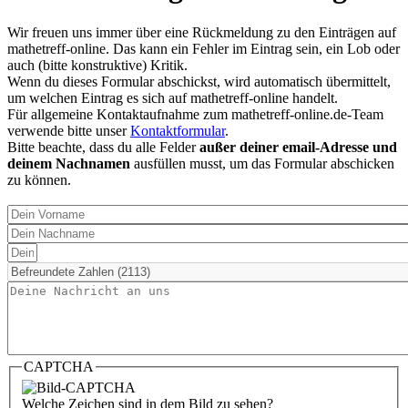
Wir freuen uns immer über eine Rückmeldung zu den Einträgen auf
mathetreff-online. Das kann ein Fehler im Eintrag sein, ein Lob oder
auch (bitte konstruktive) Kritik.
Wenn du dieses Formular abschickst, wird automatisch übermittelt,
um welchen Eintrag es sich auf mathetreff-online handelt.
Für allgemeine Kontaktaufnahme zum mathetreff-online.de-Team
verwende bitte unser
Kontaktformular
.
Bitte beachte, dass du alle Felder
außer deiner email-Adresse und
deinem Nachnamen
ausfüllen musst, um das Formular abschicken
zu können.
Dein
Vorname
Dein
Nachname
Deine
email
Betrifft
Inhalt
Deine
Nachricht
CAPTCHA
Welche Zeichen sind in dem Bild zu sehen?