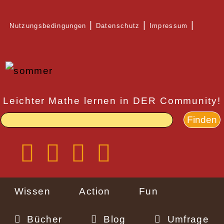
Direkt
Nutzungsbedingungen
Datenschutz
Impressum
zum
Rechtlicher
Inhalt
Schnellzugriff
Leichter Mathe lernen in DER Community!
Wissen
Action
Fun
Bücher
Blog
Umfrage