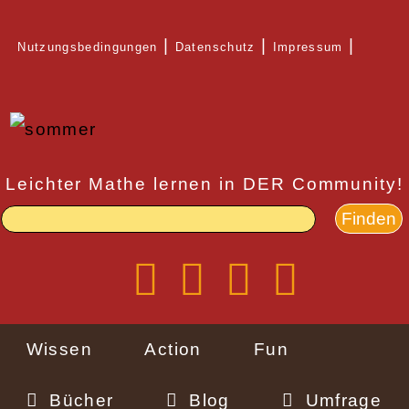
Direkt
Nutzungsbedingungen
Datenschutz
Impressum
zum
Rechtlicher
Inhalt
Schnellzugriff
Leichter Mathe lernen in DER Community!
Wissen
Action
Fun
Bücher
Blog
Umfrage