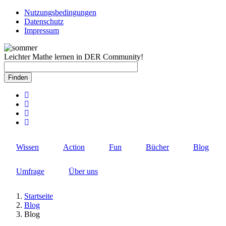
Direkt
Nutzungsbedingungen
zum
Datenschutz
Rechtlicher
Inhalt
Impressum
Schnellzugriff
Leichter Mathe lernen in DER Community!
Wissen
Action
Fun
Bücher
Blog
Umfrage
Über uns
Startseite
Blog
Pfadnavigation
Blog