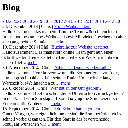
Blog
2022
2021
2020
2019
2018
2017
2016
2015
2014
2013
2012
2011
24. Dezember 2014
|
Chris
|
Frohe Weihnachten!
Hallo zusammen, das mathetreff-online-Team wünscht euch ein
frohes und besinnliches Weihnachtsfest. Mit vielen Geschenken aber
auch angenehme Stunden…
mehr
19. Dezember 2014
|
Phil
|
Buchreihe zur Website gestartet!
Hallo zusammen! Das mathetreff-online-Team geht nun einen
Schritt weiter: Heute startet die Buchreihe zur Website mit ihrem
ersten Titel…
mehr
30. November 2014
|
Chris
|
Adventskalender wieder online
Hallo zusammen! Vor kurzem waren die Sommerferien zu Ende,
nun neigt sich bald das Jahr seinem Ende. Um euch die lange
Wartezeit bi sWeihnachten zu…
mehr
26. Oktober 2014
|
Chris
|
Wer hat an der Uhr gedreht?
Hallo zusammen! hast du schon deine Uhren schon zurückgedreht?
In der Nacht vom Samstag auf Sonntag ging die Sommerzeit zu
Ende und die Winterzeit…
mehr
15. September 2014
|
Chris
|
Die Schule hat begonnen...
Guten Morgen, wie eigentlich immer sind die Sommerferien viel zu
schnell vorbeigegangen. Für den Start in das bevorstehende
Schuljahr wünschen wir…
mehr