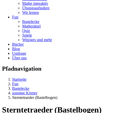
Mathe interaktiv
Übungsaufgaben
Wir lernen
Fun
Bastelecke
Matherätsel
Quiz
Spiele
Witziges und mehr
Bücher
Blog
Umfrage
Über uns
Pfadnavigation
Startseite
Fun
Bastelecke
sonstige Körper
Sterntetraeder (Bastelbogen)
Sterntetraeder (Bastelbogen)