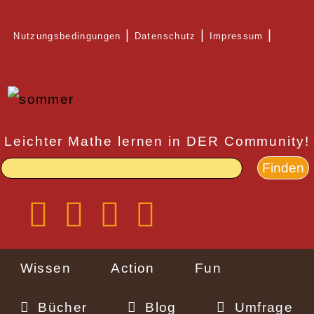
Direkt
Nutzungsbedingungen
Datenschutz
Impressum
zum
Rechtlicher
Inhalt
Schnellzugriff
Leichter Mathe lernen in DER Community!
Wissen
Action
Fun
Bücher
Blog
Umfrage