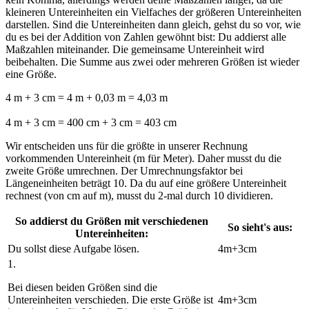
kleineren Untereinheiten ein Vielfaches der größeren Untereinheiten
darstellen. Sind die Untereinheiten dann gleich, gehst du so vor, wie
du es bei der Addition von Zahlen gewöhnt bist: Du addierst alle
Maßzahlen miteinander. Die gemeinsame Untereinheit wird
beibehalten. Die Summe aus zwei oder mehreren Größen ist wieder
eine Größe.
4 m + 3 cm = 4 m + 0,03 m = 4,03 m
4 m + 3 cm = 400 cm + 3 cm = 403 cm
Wir entscheiden uns für die größte in unserer Rechnung
vorkommenden Untereinheit (m für Meter). Daher musst du die
zweite Größe umrechnen. Der Umrechnungsfaktor bei
Längeneinheiten beträgt 10. Da du auf eine größere Untereinheit
rechnest (von cm auf m), musst du 2-mal durch 10 dividieren.
So addierst du Größen mit verschiedenen
So sieht's aus:
Untereinheiten:
Du sollst diese Aufgabe lösen.
4m+3cm
1.
Bei diesen beiden Größen sind die
Untereinheiten verschieden. Die erste Größe ist
4
m
+3
cm