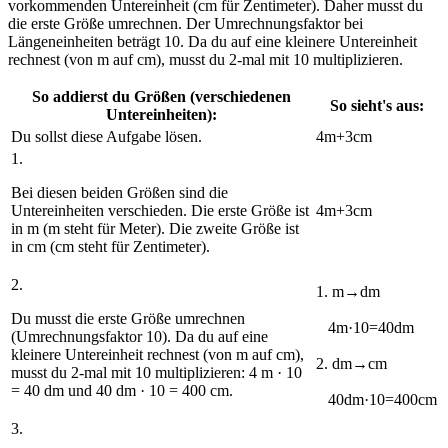
vorkommenden Untereinheit (cm für Zentimeter). Daher musst du
die erste Größe umrechnen. Der Umrechnungsfaktor bei
Längeneinheiten beträgt 10. Da du auf eine kleinere Untereinheit
rechnest (von m auf cm), musst du 2-mal mit 10 multiplizieren.
So addierst du Größen (verschiedenen
So sieht's aus:
Untereinheiten):
Du sollst diese Aufgabe lösen.
4m+3cm
1.
Bei diesen beiden Größen sind die
Untereinheiten verschieden. Die erste Größe ist
4
m
+3
cm
in
m
(m steht für Meter). Die zweite Größe ist
in
cm
(cm steht für Zentimeter).
2.
1. m→dm
Du musst die erste Größe umrechnen
4m
·10
=40dm
(Umrechnungsfaktor
10
). Da du auf eine
kleinere Untereinheit rechnest (von m auf cm),
2. dm→cm
musst du 2-mal mit 10 multiplizieren:
4 m · 10
= 40 dm
und
40 dm · 10 = 400 cm
.
40dm
·10
=400cm
3.