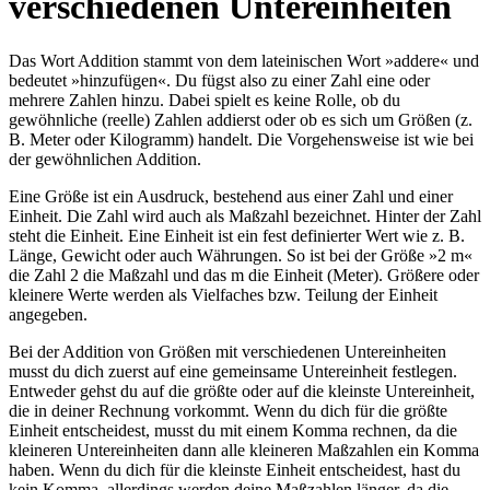
verschiedenen Untereinheiten
Das Wort Addition stammt von dem lateinischen Wort »addere« und
bedeutet »hinzufügen«. Du fügst also zu einer Zahl eine oder
mehrere Zahlen hinzu. Dabei spielt es keine Rolle, ob du
gewöhnliche (reelle) Zahlen addierst oder ob es sich um Größen (z.
B. Meter oder Kilogramm) handelt. Die Vorgehensweise ist wie bei
der gewöhnlichen Addition.
Eine Größe ist ein Ausdruck, bestehend aus einer Zahl und einer
Einheit. Die Zahl wird auch als Maßzahl bezeichnet. Hinter der Zahl
steht die Einheit. Eine Einheit ist ein fest definierter Wert wie z. B.
Länge, Gewicht oder auch Währungen. So ist bei der Größe »2 m«
die Zahl 2 die Maßzahl und das m die Einheit (Meter). Größere oder
kleinere Werte werden als Vielfaches bzw. Teilung der Einheit
angegeben.
Bei der Addition von Größen mit verschiedenen Untereinheiten
musst du dich zuerst auf eine gemeinsame Untereinheit festlegen.
Entweder gehst du auf die größte oder auf die kleinste Untereinheit,
die in deiner Rechnung vorkommt. Wenn du dich für die größte
Einheit entscheidest, musst du mit einem Komma rechnen, da die
kleineren Untereinheiten dann alle kleineren Maßzahlen ein Komma
haben. Wenn du dich für die kleinste Einheit entscheidest, hast du
kein Komma, allerdings werden deine Maßzahlen länger, da die