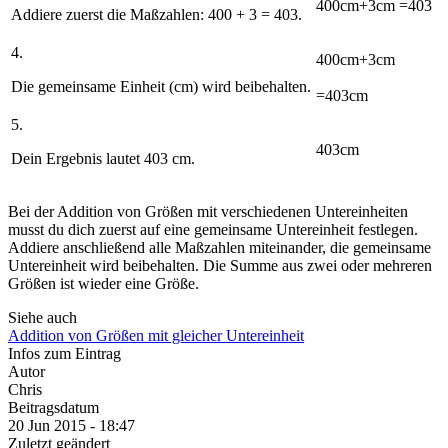
400
cm+
3
cm =
403
Addiere zuerst die Maßzahlen:
400 + 3 = 403
.
4.
400
cm
+3
cm
Die gemeinsame Einheit (
cm
) wird beibehalten.
=403
cm
5.
403cm
Dein Ergebnis lautet
403 cm
.
Bei der Addition von Größen mit verschiedenen Untereinheiten
musst du dich zuerst auf eine gemeinsame Untereinheit festlegen.
Addiere anschließend alle Maßzahlen miteinander, die gemeinsame
Untereinheit wird beibehalten. Die Summe aus zwei oder mehreren
Größen ist wieder eine Größe.
Siehe auch
Addition von Größen mit gleicher Untereinheit
Infos zum Eintrag
Autor
Chris
Beitragsdatum
20 Jun 2015 - 18:47
Zuletzt geändert