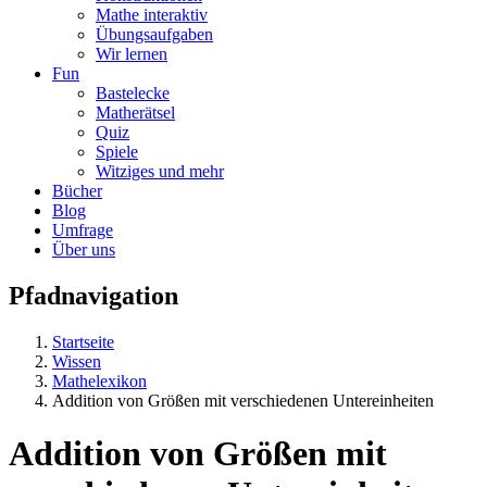
Mathe interaktiv
Übungsaufgaben
Wir lernen
Fun
Bastelecke
Matherätsel
Quiz
Spiele
Witziges und mehr
Bücher
Blog
Umfrage
Über uns
Pfadnavigation
Startseite
Wissen
Mathelexikon
Addition von Größen mit verschiedenen Untereinheiten
Addition von Größen mit