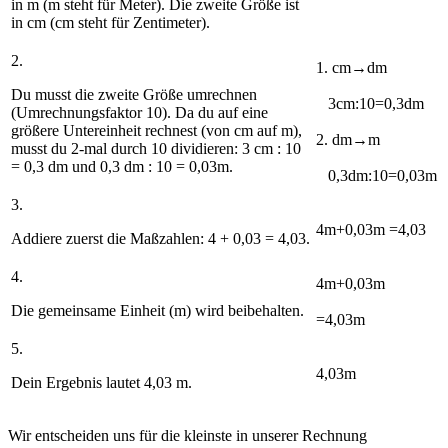
in
m
(m steht für Meter). Die zweite Größe ist
in
cm
(cm steht für Zentimeter).
2.
1. cm→dm
Du musst die zweite Größe umrechnen
3cm
:10
=0,3dm
(Umrechnungsfaktor
10
). Da du auf eine
größere Untereinheit rechnest (von cm auf m),
2. dm→m
musst du 2-mal durch 10 dividieren:
3 cm : 10
= 0,3 dm
und
0,3 dm : 10 = 0,03m
.
0,3dm
:10
=0,03m
3.
4
m+
0,03
m =
4,03
Addiere zuerst die Maßzahlen:
4 + 0,03 = 4,03
.
4.
4
m
+0,03
m
Die gemeinsame Einheit (
m
) wird beibehalten.
=4,03
m
5.
4,03m
Dein Ergebnis lautet
4,03 m
.
Wir entscheiden uns für die kleinste in unserer Rechnung