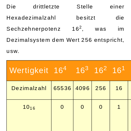
Die drittletzte Stelle einer
Hexadezimalzahl besitzt die
2
Sechzehnerpotenz 16
, was im
Dezimalsystem dem Wert 256 entspricht,
usw.
4
3
2
1
Wertigkeit
16
16
16
16
Dezimalzahl
65536
4096
256
16
10
0
0
0
1
16