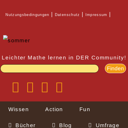
Direkt
Nutzungsbedingungen
Datenschutz
Impressum
zum
Rechtlicher
Inhalt
Schnellzugriff
Leichter Mathe lernen in DER Community!
Wissen
Action
Fun
Bücher
Blog
Umfrage