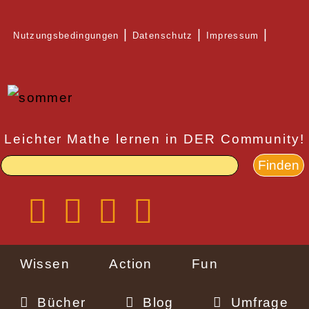
Direkt
Nutzungsbedingungen
Datenschutz
Impressum
zum
Rechtlicher
Inhalt
Schnellzugriff
Leichter Mathe lernen in DER Community!
Wissen
Action
Fun
Bücher
Blog
Umfrage