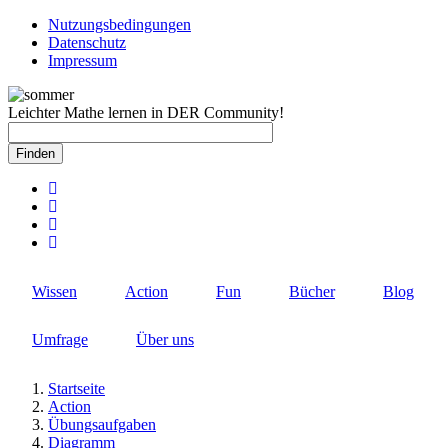
Direkt
Nutzungsbedingungen
zum
Datenschutz
Rechtlicher
Inhalt
Impressum
Schnellzugriff
Leichter Mathe lernen in DER Community!
Wissen
Action
Fun
Bücher
Blog
Umfrage
Über uns
Startseite
Action
Pfadnavigation
Übungsaufgaben
Diagramm