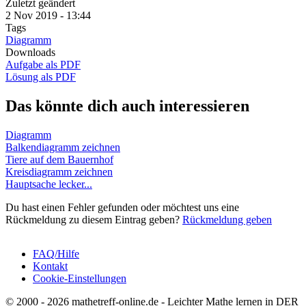
Zuletzt geändert
2 Nov 2019 - 13:44
Tags
Diagramm
Downloads
Aufgabe als PDF
Lösung als PDF
Das könnte dich auch interessieren
Diagramm
Balkendiagramm zeichnen
Tiere auf dem Bauernhof
Kreisdiagramm zeichnen
Hauptsache lecker...
Du hast einen Fehler gefunden oder möchtest uns eine
Rückmeldung zu diesem Eintrag geben?
Rückmeldung geben
FAQ/Hilfe
Kontakt
Fußbereich
Cookie-Einstellungen
© 2000 - 2026 mathetreff-online.de - Leichter Mathe lernen in DER