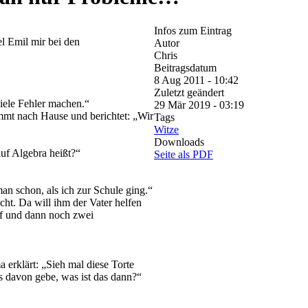
Infos zum Eintrag
l Emil mir bei den
Autor
Chris
Beitragsdatum
8 Aug 2011 - 10:42
Zuletzt geändert
iele Fehler machen.“
29 Mär 2019 - 03:19
mmt nach Hause und berichtet: „Wir
Tags
Witze
Downloads
uf Algebra heißt?“
Seite als PDF
n schon, als ich zur Schule ging.“
ht. Da will ihm der Vater helfen
pf und dann noch zwei
erklärt: „Sieh mal diese Torte
ns davon gebe, was ist das dann?“