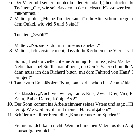
Der Vater hilft seiner Tochter bei den Schulaufgaben, doch er 
Tochter: „Oje, wie soll das den in der nächsten Klasse werden,
mitkommst!“
Mutter prahlt: „Meine Tochter kann für ihr Alter schon irre gu
dem Onkel, wie viel 5 und 5 sind!“
Tochter: „Zwölf!“
Mutter: „Na, siehst du, nur um eins daneben.“
Mutter: „Ich verstehe nicht, dass du in Rechnen eine Vier hast.
Sohn: „Hast du vielleicht eine Ahnung. Ich muss jedes Mal bei
Nebenhaus bei Steffen nachfragen, ob Gerd's Vater schon die
dann muss ich den Richard bitten, mit dem Fahrrad von Hans' 
bringen!“
Tante zum Erstklässler: “Nun, kannst du schon bis Zehn zählen
Erstklässler: „Noch viel weiter, Tante: Eins, Zwei, Drei, Vier, 
Zehn, Bube, Dame, König, Ass!“
Der Sohn kommt ins Arbeitszimmer seines Vaters und sagt: „Hie
fertig. Wie weit bist du mit meinen Hausaufgaben?“
Schülerin zu ihrer Freundin: „Komm raus zum Spielen!“
Freundin: „Ich kann nicht. Wenn ich meinen Vater aus den Aug
Hausaufgaben nicht.“