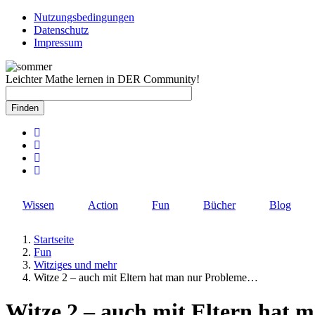
Direkt
Nutzungsbedingungen
zum
Datenschutz
Rechtlicher
Inhalt
Impressum
Schnellzugriff
Leichter Mathe lernen in DER Community!
Wissen
Action
Fun
Bücher
Blog
Startseite
Fun
Pfadnavigation
Witziges und mehr
Witze 2 – auch mit Eltern hat man nur Probleme…
Witze 2 – auch mit Eltern hat