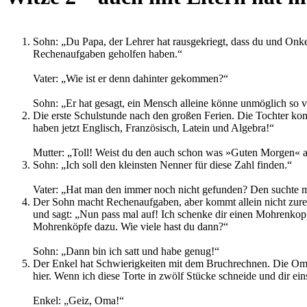
Sohn: „Du Papa, der Lehrer hat rausgekriegt, dass du und Onke
Rechenaufgaben geholfen haben.“
Vater: „Wie ist er denn dahinter gekommen?“
Sohn: „Er hat gesagt, ein Mensch alleine könne unmöglich so v
Die erste Schulstunde nach den großen Ferien. Die Tochter ko
haben jetzt Englisch, Französisch, Latein und Algebra!“
Mutter: „Toll! Weist du den auch schon was »Guten Morgen« a
Sohn: „Ich soll den kleinsten Nenner für diese Zahl finden.“
Vater: „Hat man den immer noch nicht gefunden? Den suchte ma
Der Sohn macht Rechenaufgaben, aber kommt allein nicht zurec
und sagt: „Nun pass mal auf! Ich schenke dir einen Mohrenko
Mohrenköpfe dazu. Wie viele hast du dann?“
Sohn: „Dann bin ich satt und habe genug!“
Der Enkel hat Schwierigkeiten mit dem Bruchrechnen. Die Oma 
hier. Wenn ich diese Torte in zwölf Stücke schneide und dir ei
Enkel: „Geiz, Oma!“