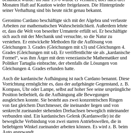
Monaten Haft auf Kaution wieder freigelassen. Die Hintergründe
seiner Verhaftung sind bis heute nicht genau bekannt.
Geronimo Cardano beschäftigte sich mit der Algebra und verfasste
Arbeiten zur mathematischen Wahrscheinlichkeit. Außerdem lehrte
er, dass die Welt von beseelter Urmaterie erfüllt sei. Er beschäftigte
sich auch mit der Mechanik und versuchte, so die Natur zu
verstehen. Er entwickelte Methoden für die Auflösung von
Gleichungen 3. Grades (Gleichungen mit x3) und Gleichungen 4.
Grades (Gleichungen mit x4). Er veröffentlichte sie als „kardanische
Formel“, was ihm Ärger mit dem venezianische Mathematiker und
Politiker Tartaglia einbrachte, der ebenfalls die Lösungen von
Gleichungen 4. Grades erfunden hatte.
Auch die kardanische Aufhängung ist nach Cardano benannt. Diese
Vorrichtung ermöglichte es, dass der aufgehängte Gegenstand, z. B.
Kompass, Uhr oder Lampe, selbst auf hoher See seine ursprüngliche
Position beibehielt, da die Aufhängung alle Bewegungen
ausgleichen konnte. Sie besteht aus zwei konzentrischen Ringen
von fast gleichem Durchmesser, die ineinander liegen und von
senkrecht zueinander stehenden Drehachsen beweglich miteinander
verbunden sind. Ein kardanisches Gelenk (Kardanwelle) ist die
bewegliche Verbindung von zwei starren Antriebswellen, die in
beliebigem Winkel zueinander arbeiten können. Es wird z. B. beim
Auto angewandt.