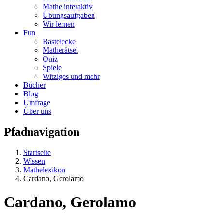
Mathe interaktiv
Übungsaufgaben
Wir lernen
Fun
Bastelecke
Matherätsel
Quiz
Spiele
Witziges und mehr
Bücher
Blog
Umfrage
Über uns
Pfadnavigation
Startseite
Wissen
Mathelexikon
Cardano, Gerolamo
Cardano, Gerolamo