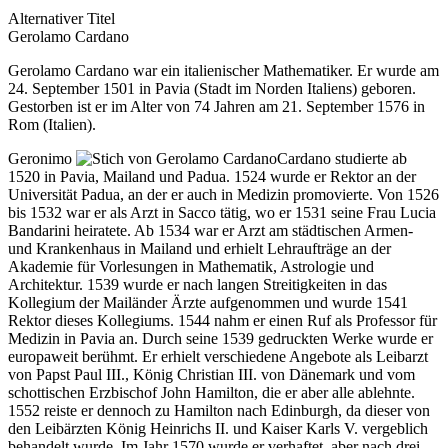
Alternativer Titel
Gerolamo Cardano
Gerolamo Cardano war ein italienischer Mathematiker. Er wurde am
24. September 1501 in Pavia (Stadt im Norden Italiens) geboren.
Gestorben ist er im Alter von 74 Jahren am 21. September 1576 in
Rom (Italien).
Geronimo
Cardano studierte ab
1520 in Pavia, Mailand und Padua. 1524 wurde er Rektor an der
Universität Padua, an der er auch in Medizin promovierte. Von 1526
bis 1532 war er als Arzt in Sacco tätig, wo er 1531 seine Frau Lucia
Bandarini heiratete. Ab 1534 war er Arzt am städtischen Armen-
und Krankenhaus in Mailand und erhielt Lehraufträge an der
Akademie für Vorlesungen in Mathematik, Astrologie und
Architektur. 1539 wurde er nach langen Streitigkeiten in das
Kollegium der Mailänder Ärzte aufgenommen und wurde 1541
Rektor dieses Kollegiums. 1544 nahm er einen Ruf als Professor für
Medizin in Pavia an. Durch seine 1539 gedruckten Werke wurde er
europaweit berühmt. Er erhielt verschiedene Angebote als Leibarzt
von Papst Paul III., König Christian III. von Dänemark und vom
schottischen Erzbischof John Hamilton, die er aber alle ablehnte.
1552 reiste er dennoch zu Hamilton nach Edinburgh, da dieser von
den Leibärzten König Heinrichs II. und Kaiser Karls V. vergeblich
behandelt wurde. Im Jahr 1570 wurde er verhaftet, aber nach drei