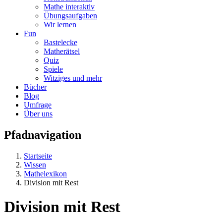
Mathe interaktiv
Übungsaufgaben
Wir lernen
Fun
Bastelecke
Matherätsel
Quiz
Spiele
Witziges und mehr
Bücher
Blog
Umfrage
Über uns
Pfadnavigation
Startseite
Wissen
Mathelexikon
Division mit Rest
Division mit Rest