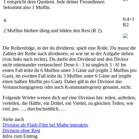
1 entspricht dem Quotient. Jede deiner Freundinnen
bekommt also
1
Muffin.
6:4=1
4.
R2
2
Muffins bleiben übrig und bilden den Rest (
R 2
).
Die Reihenfolge, in der du dividierst, spielt eine Rolle. Du musst die
Zahlen der Reihe nach dividieren, so wie sie in der Aufgabe stehen
(von links nach rechts). Du darfst den Dividend und den Divisor
nicht miteinander vertauschen! Denn 6 : 3 ist ungleich 3 : 6! Im
ersten Fall teilst du 6 Muffins unter 3 Gäste auf (ergibt 2 Muffins pro
Gast), im zweiten Fall teilst du 3 Muffins unter 6 Gäste auf (ergibt
einen halben Muffin pro Gast). Daher gilt in der Division das
Vertauschungsgesetz oder auch Kommutativgesetz genannt, nicht.
Folgende Wörter weisen dich auf eine Division hin: teilen, aufteilen,
verteilen, die Hälfte, ein Drittel, ein Viertel, zu gleichen Teilen, wie
viel, pro …, durchschnittlich, …
Siehe auch
Division als Flash-Film bei Mathe interaktiv
Division ohne Rest
Infos zum Eintrag