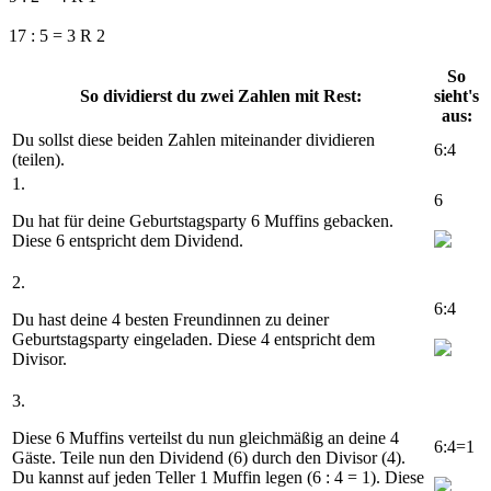
17 : 5 = 3 R 2
So
So dividierst du zwei Zahlen mit Rest:
sieht's
aus:
Du sollst diese beiden Zahlen miteinander dividieren
6:4
(teilen).
1.
6
Du hat für deine Geburtstagsparty 6 Muffins gebacken.
Diese
6
entspricht dem Dividend.
2.
6:
4
Du hast deine 4 besten Freundinnen zu deiner
Geburtstagsparty eingeladen. Diese
4
entspricht dem
Divisor.
3.
Diese 6 Muffins verteilst du nun gleichmäßig an deine 4
6:4=
1
Gäste. Teile nun den Dividend (6) durch den Divisor (4).
Du kannst auf jeden Teller 1 Muffin legen (
6 : 4 = 1
). Diese