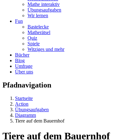
Mathe interaktiv
Übungsaufgaben
Wir lernen
Fun
Bastelecke
Matherätsel
Quiz
Spiele
Witziges und mehr
Bücher
Blog
Umfrage
Über uns
Pfadnavigation
Startseite
Action
Übungsaufgaben
Diagramm
Tiere auf dem Bauernhof
Tiere auf dem Bauernhof