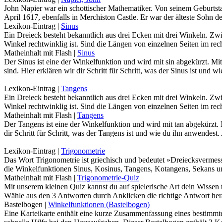
John Napier war ein schottischer Mathematiker. Von seinem Geburtsta
April 1617, ebenfalls in Merchiston Castle. Er war der älteste Sohn 
Lexikon-Eintrag
|
Sinus
Ein Dreieck besteht bekanntlich aus drei Ecken mit drei Winkeln. Zwi
Winkel rechtwinklig ist. Sind die Längen von einzelnen Seiten im r
Matheinhalt mit Flash
|
Sinus
Der Sinus ist eine der Winkelfunktion und wird mit sin abgekürzt. M
sind. Hier erklären wir dir Schritt für Schritt, was der Sinus ist und
Lexikon-Eintrag
|
Tangens
Ein Dreieck besteht bekanntlich aus drei Ecken mit drei Winkeln. Zwi
Winkel rechtwinklig ist. Sind die Längen von einzelnen Seiten im r
Matheinhalt mit Flash
|
Tangens
Der Tangens ist eine der Winkelfunktion und wird mit tan abgekürzt.
dir Schritt für Schritt, was der Tangens ist und wie du ihn anwendes
Lexikon-Eintrag
|
Trigonometrie
Das Wort Trigonometrie ist griechisch und bedeutet »Dreiecksvermess
die Winkelfunktionen Sinus, Kosinus, Tangens, Kotangens, Sekans 
Matheinhalt mit Flash
|
Trigonometrie-Quiz
Mit unserem kleinen Quiz kannst du auf spielerische Art dein Wisse
Wähle aus den 3 Antworten durch Anklicken die richtige Antwort her
Bastelbogen
|
Winkelfunktionen (Bastelbogen)
Eine Karteikarte enthält eine kurze Zusammenfassung eines bestimmte