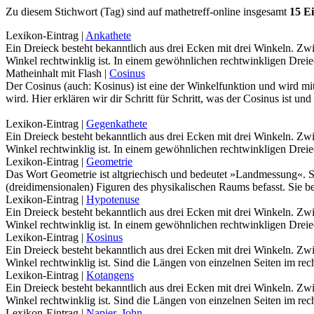
Zu diesem Stichwort (Tag) sind auf mathetreff-online insgesamt
15 E
Lexikon-Eintrag
|
Ankathete
Ein Dreieck besteht bekanntlich aus drei Ecken mit drei Winkeln. Zwi
Winkel rechtwinklig ist. In einem gewöhnlichen rechtwinkligen Dreie
Matheinhalt mit Flash
|
Cosinus
Der Cosinus (auch: Kosinus) ist eine der Winkelfunktion und wird mi
wird. Hier erklären wir dir Schritt für Schritt, was der Cosinus ist 
Lexikon-Eintrag
|
Gegenkathete
Ein Dreieck besteht bekanntlich aus drei Ecken mit drei Winkeln. Zwi
Winkel rechtwinklig ist. In einem gewöhnlichen rechtwinkligen Dreie
Lexikon-Eintrag
|
Geometrie
Das Wort Geometrie ist altgriechisch und bedeutet »Landmessung«. Si
(dreidimensionalen) Figuren des physikalischen Raums befasst. Sie 
Lexikon-Eintrag
|
Hypotenuse
Ein Dreieck besteht bekanntlich aus drei Ecken mit drei Winkeln. Zwi
Winkel rechtwinklig ist. In einem gewöhnlichen rechtwinkligen Dreie
Lexikon-Eintrag
|
Kosinus
Ein Dreieck besteht bekanntlich aus drei Ecken mit drei Winkeln. Zwi
Winkel rechtwinklig ist. Sind die Längen von einzelnen Seiten im r
Lexikon-Eintrag
|
Kotangens
Ein Dreieck besteht bekanntlich aus drei Ecken mit drei Winkeln. Zwi
Winkel rechtwinklig ist. Sind die Längen von einzelnen Seiten im r
Lexikon-Eintrag
|
Napier, John