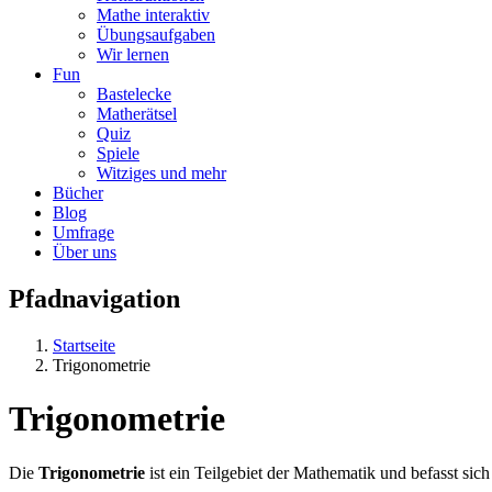
Mathe interaktiv
Übungsaufgaben
Wir lernen
Fun
Bastelecke
Matherätsel
Quiz
Spiele
Witziges und mehr
Bücher
Blog
Umfrage
Über uns
Pfadnavigation
Startseite
Trigonometrie
Trigonometrie
Die
Trigonometrie
ist ein Teilgebiet der Mathematik und befasst si