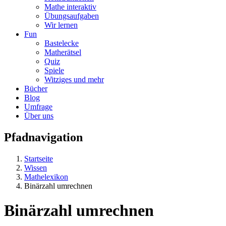
Mathe interaktiv
Übungsaufgaben
Wir lernen
Fun
Bastelecke
Matherätsel
Quiz
Spiele
Witziges und mehr
Bücher
Blog
Umfrage
Über uns
Pfadnavigation
Startseite
Wissen
Mathelexikon
Binärzahl umrechnen
Binärzahl umrechnen