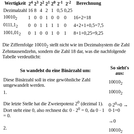
4
3
2
1
0
-1
-2
Wertigkeit
Berechnung
2
2
2
2
2
2
2
Dezimalzahl
16
8
4
2
1
0,5
0,25
10010
1
0
0
1
0
0
0
16+2=18
2
0111,1
0
0
1
1
1
1
0
4+2+1+0,5=7,5
2
1001,01
0
1
0
0
1
0
1
8+1+0,25=9,25
2
Die Ziffernfolge 10010
stellt nicht wie im Dezimalsystem die Zahl
2
Zehntausendzehn, sondern die Zahl 18 dar, was die nachfolgende
Tabelle verdeutlicht:
So sieht's
So wandelst du eine Binärzahl um:
aus:
Diese Binärzahl soll in eine gewöhnliche Zahl
10010
2
umgewandelt werden.
1001
0
1.
2
0
0
Die letzte Stelle hat die Zweierpotenz 2
(dezimal 1).
0·2
=
0
→
0
0·1=0
Dort steht eine
0
, also rechnest du:
0 · 2
= 0
, da 0 · 1
= 0.
→
0
2.
100
1
0
2