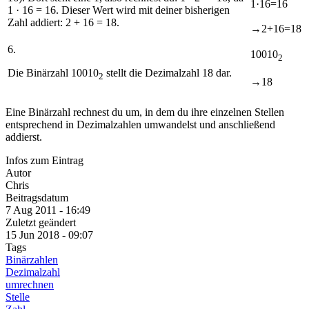
1·16=16
1 · 16 = 16. Dieser Wert wird mit deiner bisherigen
Zahl addiert:
2 + 16 = 18
.
→2
+16
=
18
6.
10010
2
Die Binärzahl 10010
stellt die Dezimalzahl 18 dar.
2
→18
Eine Binärzahl rechnest du um, in dem du ihre einzelnen Stellen
entsprechend in Dezimalzahlen umwandelst und anschließend
addierst.
Infos zum Eintrag
Autor
Chris
Beitragsdatum
7 Aug 2011 - 16:49
Zuletzt geändert
15 Jun 2018 - 09:07
Tags
Binärzahlen
Dezimalzahl
umrechnen
Stelle