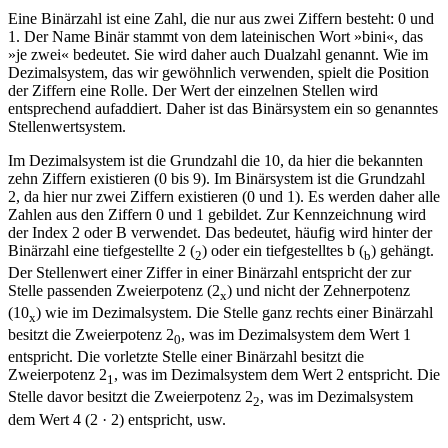
Eine Binärzahl ist eine Zahl, die nur aus zwei Ziffern besteht: 0 und
1. Der Name Binär stammt von dem lateinischen Wort »bini«, das
»je zwei« bedeutet. Sie wird daher auch Dualzahl genannt. Wie im
Dezimalsystem, das wir gewöhnlich verwenden, spielt die Position
der Ziffern eine Rolle. Der Wert der einzelnen Stellen wird
entsprechend aufaddiert. Daher ist das Binärsystem ein so genanntes
Stellenwertsystem.
Im Dezimalsystem ist die Grundzahl die 10, da hier die bekannten
zehn Ziffern existieren (0 bis 9). Im Binärsystem ist die Grundzahl
2, da hier nur zwei Ziffern existieren (0 und 1). Es werden daher alle
Zahlen aus den Ziffern 0 und 1 gebildet. Zur Kennzeichnung wird
der Index 2 oder B verwendet. Das bedeutet, häufig wird hinter der
Binärzahl eine tiefgestellte 2 (
) oder ein tiefgestelltes b (
) gehängt.
2
b
Der Stellenwert einer Ziffer in einer Binärzahl entspricht der zur
Stelle passenden Zweierpotenz (2
) und nicht der Zehnerpotenz
x
(10
) wie im Dezimalsystem. Die Stelle ganz rechts einer Binärzahl
x
besitzt die Zweierpotenz 2
, was im Dezimalsystem dem Wert 1
0
entspricht. Die vorletzte Stelle einer Binärzahl besitzt die
Zweierpotenz 2
, was im Dezimalsystem dem Wert 2 entspricht. Die
1
Stelle davor besitzt die Zweierpotenz 2
, was im Dezimalsystem
2
dem Wert 4 (2 · 2) entspricht, usw.