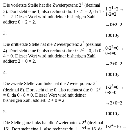
1
Die vorletzte Stelle hat die Zweierpotenz 2
(dezimal
1
1·2
=
2
→
1
2). Dort steht eine
1
, also rechnest du:
1 · 2
= 2
, da 1 ·
1·2=2
2 = 2. Dieser Wert wird mit deiner bisherigen Zahl
addiert:
0 + 2 = 2
.
→0
+2
=
2
3.
10
0
10
2
2
Die drittletzte Stelle hat die Zweierpotenz 2
(dezimal
2
0·2
=
0
→
2
4). Dort steht eine
0
, also rechnest du:
0 · 2
= 0
, da 0 ·
0·4=0
4 = 0. Dieser Wert wird mit deiner bisherigen Zahl
addiert:
2 + 0 = 2
.
→2
+0
=
2
4.
1
0
010
2
3
Die zweite Stelle von links hat die Zweierpotenz 2
3
1·2
=
0
→
3
(dezimal 8). Dort steht eine
0
, also rechnest du:
0 · 2
0·8=0
= 0
, da 0 · 8 = 0. Dieser Wert wird mit deiner
bisherigen Zahl addiert:
2 + 0 = 2
.
→2
+0
=
2
5.
1
0010
2
4
Die Stelle ganz links hat die Zweierpotenz 2
(dezimal
4
1·2
=
16
→
4
16). Dort steht eine
1
, also rechnest du:
1 · 2
= 16
, da