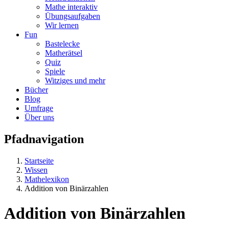
Mathe interaktiv
Übungsaufgaben
Wir lernen
Fun
Bastelecke
Matherätsel
Quiz
Spiele
Witziges und mehr
Bücher
Blog
Umfrage
Über uns
Pfadnavigation
Startseite
Wissen
Mathelexikon
Addition von Binärzahlen
Addition von Binärzahlen