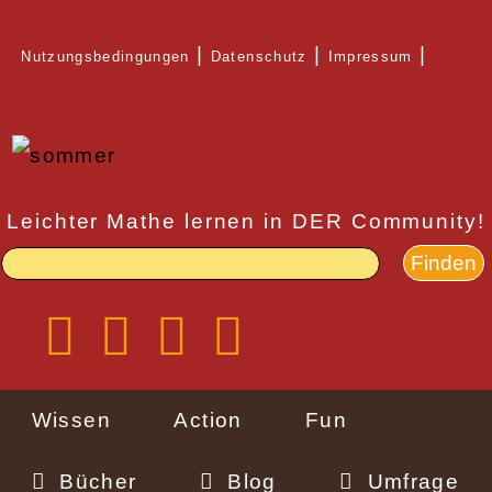
Direkt
Nutzungsbedingungen
Datenschutz
Impressum
zum
Rechtlicher
Inhalt
Schnellzugriff
Leichter Mathe lernen in DER Community!
Wissen
Action
Fun
Bücher
Blog
Umfrage