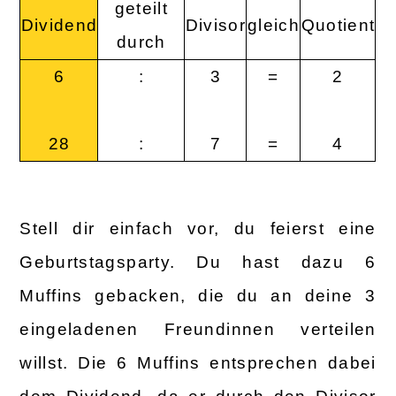
geteilt
Dividend
Divisor
gleich
Quotient
durch
6
:
3
=
2
28
:
7
=
4
Stell dir einfach vor, du feierst eine
Geburtstagsparty. Du hast dazu 6
Muffins gebacken, die du an deine 3
eingeladenen Freundinnen verteilen
willst. Die 6 Muffins entsprechen dabei