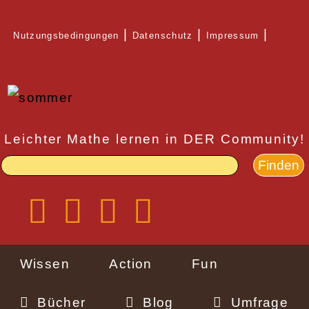
Direkt
Nutzungsbedingungen
Datenschutz
Impressum
zum
Rechtlicher
Inhalt
Schnellzugriff
Leichter Mathe lernen in DER Community!
Wissen
Action
Fun
Bücher
Blog
Umfrage