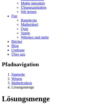
Mathe interaktiv
Übungsaufgaben
Wir lernen
Fun
Bastelecke
Matherätsel
Quiz
Spiele
Witziges und mehr
Bücher
Blog
Umfrage
Über uns
Pfadnavigation
Startseite
Wissen
Mathelexikon
Lösungsmenge
Lösungsmenge