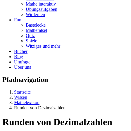
Mathe interaktiv
Übungsaufgaben
Wir lernen
Fun
Bastelecke
Matherätsel
Quiz
Spiele
Witziges und mehr
Bücher
Blog
Umfrage
Über uns
Pfadnavigation
Startseite
Wissen
Mathelexikon
Runden von Dezimalzahlen
Runden von Dezimalzahlen