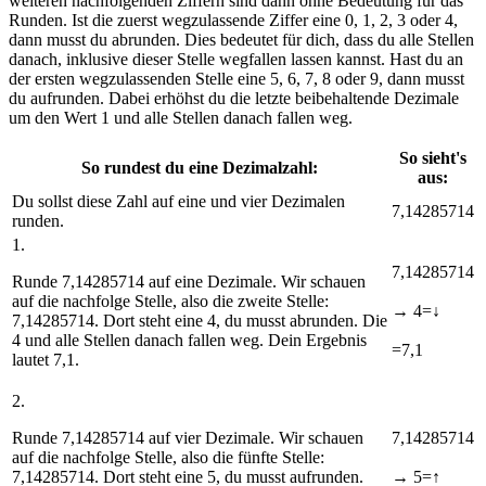
weiteren nachfolgenden Ziffern sind dann ohne Bedeutung für das
Runden. Ist die zuerst wegzulassende Ziffer eine 0, 1, 2, 3 oder 4,
dann musst du abrunden. Dies bedeutet für dich, dass du alle Stellen
danach, inklusive dieser Stelle wegfallen lassen kannst. Hast du an
der ersten wegzulassenden Stelle eine 5, 6, 7, 8 oder 9, dann musst
du aufrunden. Dabei erhöhst du die letzte beibehaltende Dezimale
um den Wert 1 und alle Stellen danach fallen weg.
So sieht's
So rundest du eine Dezimalzahl:
aus:
Du sollst diese Zahl auf eine und vier Dezimalen
7,14285714
runden.
1.
7,1
4
285714
Runde 7,14285714 auf eine Dezimale. Wir schauen
auf die nachfolge Stelle, also die zweite Stelle:
→
4=↓
7,14285714. Dort steht eine 4, du musst abrunden. Die
4 und alle Stellen danach fallen weg. Dein Ergebnis
=7,1
lautet
7,1
.
2.
Runde 7,14285714 auf vier Dezimale. Wir schauen
7,1428
5
714
auf die nachfolge Stelle, also die fünfte Stelle:
7,14285714. Dort steht eine 5, du musst aufrunden.
→
5=↑