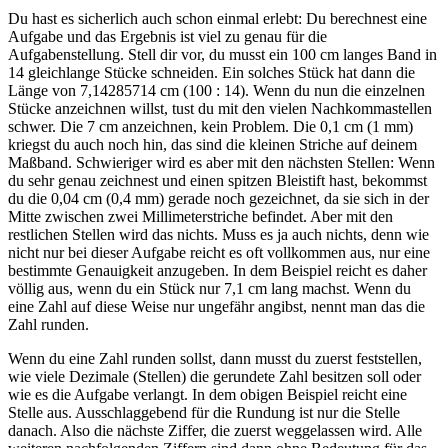
Du hast es sicherlich auch schon einmal erlebt: Du berechnest eine
Aufgabe und das Ergebnis ist viel zu genau für die
Aufgabenstellung. Stell dir vor, du musst ein 100 cm langes Band in
14 gleichlange Stücke schneiden. Ein solches Stück hat dann die
Länge von 7,14285714 cm (100 : 14). Wenn du nun die einzelnen
Stücke anzeichnen willst, tust du mit den vielen Nachkommastellen
schwer. Die 7 cm anzeichnen, kein Problem. Die 0,1 cm (1 mm)
kriegst du auch noch hin, das sind die kleinen Striche auf deinem
Maßband. Schwieriger wird es aber mit den nächsten Stellen: Wenn
du sehr genau zeichnest und einen spitzen Bleistift hast, bekommst
du die 0,04 cm (0,4 mm) gerade noch gezeichnet, da sie sich in der
Mitte zwischen zwei Millimeterstriche befindet. Aber mit den
restlichen Stellen wird das nichts. Muss es ja auch nichts, denn wie
nicht nur bei dieser Aufgabe reicht es oft vollkommen aus, nur eine
bestimmte Genauigkeit anzugeben. In dem Beispiel reicht es daher
völlig aus, wenn du ein Stück nur 7,1 cm lang machst. Wenn du
eine Zahl auf diese Weise nur ungefähr angibst, nennt man das die
Zahl runden.
Wenn du eine Zahl runden sollst, dann musst du zuerst feststellen,
wie viele Dezimale (Stellen) die gerundete Zahl besitzen soll oder
wie es die Aufgabe verlangt. In dem obigen Beispiel reicht eine
Stelle aus. Ausschlaggebend für die Rundung ist nur die Stelle
danach. Also die nächste Ziffer, die zuerst weggelassen wird. Alle