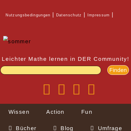
Direkt
Nutzungsbedingungen
Datenschutz
Impressum
zum
Rechtlicher
Inhalt
Schnellzugriff
Leichter Mathe lernen in DER Community!
Wissen
Action
Fun
Bücher
Blog
Umfrage