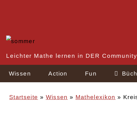
Direkt
zum
Inhalt
Rechtlicher
Leichter Mathe lernen in DER Community
Schnellzugriff
Wissen
Action
Fun
Büch
Startseite
Wissen
Mathelexikon
Krei
Pfadnavigation