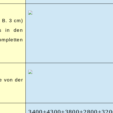
. B. 3 cm)
ls in den
ompletten
e von der
3400+4300+3800+2800+320