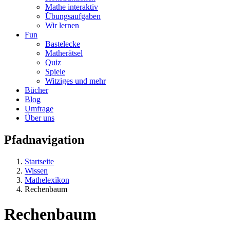
Mathe interaktiv
Übungsaufgaben
Wir lernen
Fun
Bastelecke
Matherätsel
Quiz
Spiele
Witziges und mehr
Bücher
Blog
Umfrage
Über uns
Pfadnavigation
Startseite
Wissen
Mathelexikon
Rechenbaum
Rechenbaum