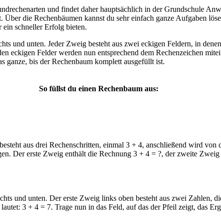
rundrechenarten und findet daher hauptsächlich in der Grundschule A
t. Über die Rechenbäumen kannst du sehr einfach ganze Aufgaben lösen.
ein schneller Erfolg bieten.
ts und unten. Jeder Zweig besteht aus zwei eckigen Feldern, in denen e
iden eckigen Felder werden nun entsprechend dem Rechenzeichen mitein
as ganze, bis der Rechenbaum komplett ausgefüllt ist.
So füllst du einen Rechenbaum aus:
teht aus drei Rechenschritten, einmal 3 + 4, anschließend wird von d
n. Der erste Zweig enthält die Rechnung 3 + 4 = ?, der zweite Zweig 
chts und unten. Der erste Zweig links oben besteht aus zwei Zahlen, d
lautet:
3 + 4 = 7
. Trage nun in das Feld, auf das der Pfeil zeigt, das Erg