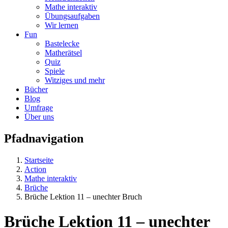
Mathe interaktiv
Übungsaufgaben
Wir lernen
Fun
Bastelecke
Matherätsel
Quiz
Spiele
Witziges und mehr
Bücher
Blog
Umfrage
Über uns
Pfadnavigation
Startseite
Action
Mathe interaktiv
Brüche
Brüche Lektion 11 – unechter Bruch
Brüche Lektion 11 – unechter