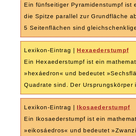
Ein fünfseitiger Pyramidenstumpf ist
die Spitze parallel zur Grundfläche 
5 Seitenflächen sind gleichschenkli
Lexikon-Eintrag
|
Hexaederstumpf
Ein Hexaederstumpf ist ein mathema
»hexáedron« und bedeutet »Sechsfläc
Quadrate sind. Der Ursprungskörper 
Lexikon-Eintrag
|
Ikosaederstumpf
Ein Ikosaederstumpf ist ein mathema
»eikosáedros« und bedeutet »Zwanzig