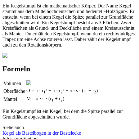
Ein Kegelstumpf ist ein mathematischer Körper. Der Name Kegel
stammt aus dem Mittelhochdeutschen und bedeutet »Holzfigur«. Er
entsteht, wenn bei einem Kegel die Spitze parallel zur Grundfläche
abgeschnitten wird. Ein Kegelstumpf besteht aus 3 Flächen: Zwei
Kreisflächen als Grund- und Deckfläche und einem Kreisausschnitt
als Mantel. Du erhält den Kegelstumpf, wenn du ein rechtwinkliges
Trapez um eine Achse rotieren lässt. Daher zählt der Kegelstumpf
auch zu den Rotationskörpern.
Formeln
Volumen
O = π · r
² + π · r
² + π · s · (r
+ r
)
Oberfläche
1
2
1
2
M = π · s · (r
+ r
)
Mantel
1
2
Ein Kegelstumpf ist ein Kegel, bei dem die Spitze parallel zur
Grundfläche abgeschnitten wurde.
Siehe auch
Kegel als Bastelbogen in der Bastelecke
Infos zum Eintrag