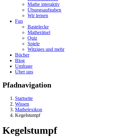
Mathe interaktiv
Übungsaufgaben
Wir lernen
Fun
Bastelecke
Matherätsel
Quiz
Spiele
Witziges und mehr
Bücher
Blog
Umfrage
Über uns
Pfadnavigation
Startseite
Wissen
Mathelexikon
Kegelstumpf
Kegelstumpf