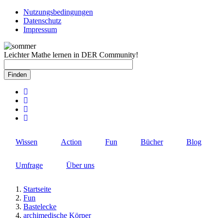
Direkt
Nutzungsbedingungen
zum
Datenschutz
Rechtlicher
Inhalt
Impressum
Schnellzugriff
Leichter Mathe lernen in DER Community!
Wissen
Action
Fun
Bücher
Blog
Umfrage
Über uns
Startseite
Fun
Pfadnavigation
Bastelecke
archimedische Körper