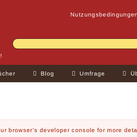
Nutzungsbedingunge
!
ücher
Blog
Umfrage
Ü
r browser's developer console for more detai