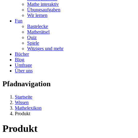
Mathe interaktiv
Übungsaufgaben
Wir lernen
Fun
Bastelecke
Matherätsel
Quiz
Spiele
Witziges und mehr
Bücher
Blog
Umfrage
Über uns
Pfadnavigation
Startseite
Wissen
Mathelexikon
Produkt
Produkt