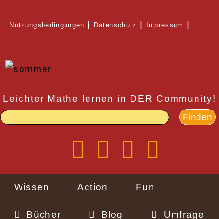
Direkt
Nutzungsbedingungen
Datenschutz
Impressum
zum
Rechtlicher
Inhalt
Schnellzugriff
Leichter Mathe lernen in DER Community!
Wissen
Action
Fun
Bücher
Blog
Umfrage